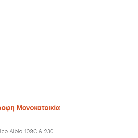
οφη Μονοκατοικία
lco Albio 109C & 230