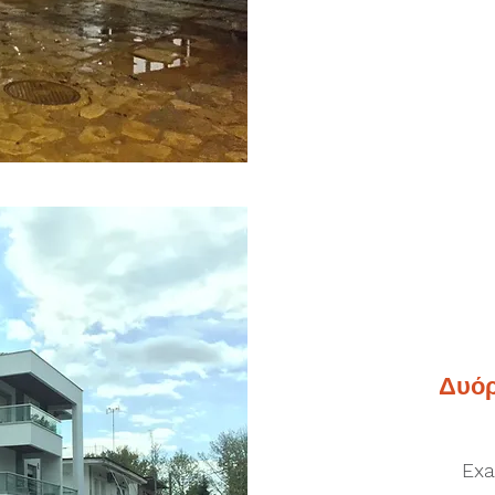
Δυόρ
Exa