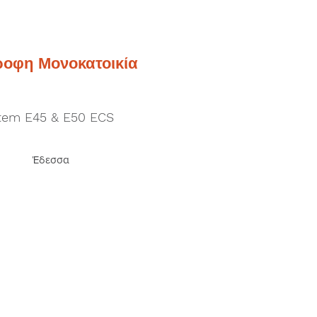
οφη Μονοκατοικία
tem E45 & E50 ECS
Έδεσσα