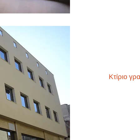
Κτίριο γρ