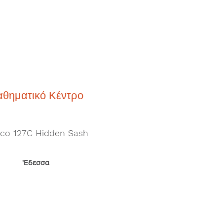
θηματικό Κέντρο
lco 127C Hidden Sash
'Εδεσσα