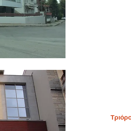
Τριόρ