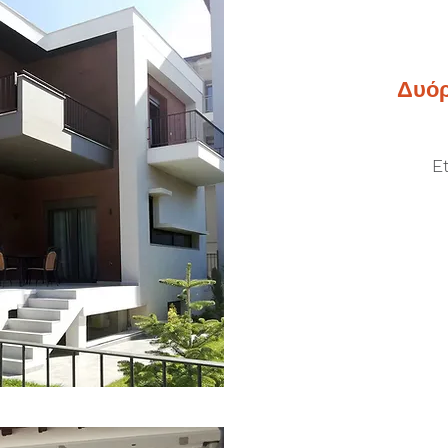
Δυόρ
E