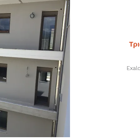
Τρ
Exal