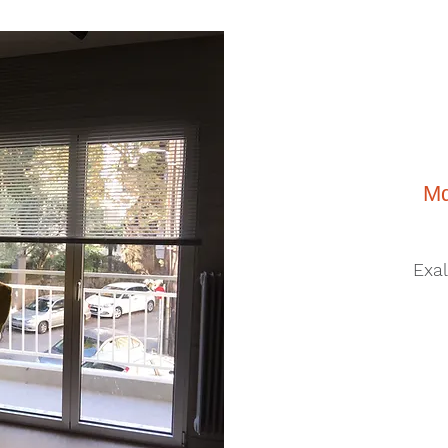
Μα
Exa